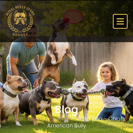
Blog
Royal Bully Stars Kennel
-
Vrsta psa
-
Chiots
American Bully