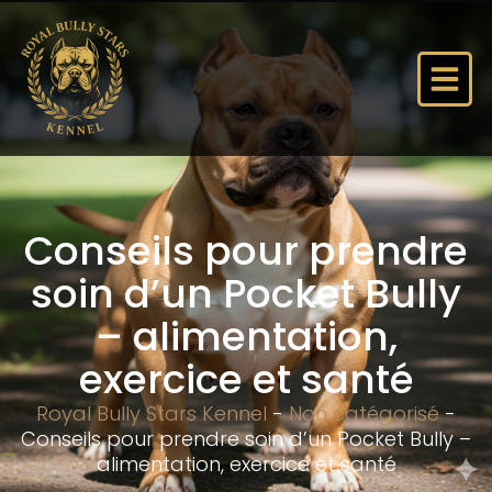
Conseils pour prendre
soin d’un Pocket Bully
– alimentation,
exercice et santé
Royal Bully Stars Kennel
-
Non catégorisé
-
Conseils pour prendre soin d’un Pocket Bully –
alimentation, exercice et santé