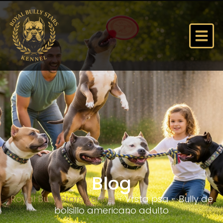
Blog
Royal Bully Stars Kennel
-
Vrsta psa
-
Bully de
bolsillo americano adulto