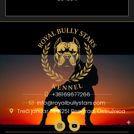
+38169677266
info@royalbullystars.com
Treći januar 16, 11251 Beograd, Ostružnica