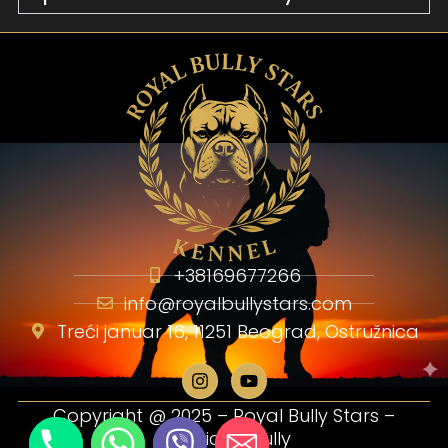
+38169677266
info@royalbullystars.com
Treći januar 16, 11251 Beograd, Ostružnica
Copyright @ 2025 – Royal Bully Stars –
American bully