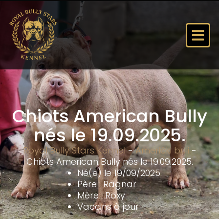
Chiots American Bully
nés le 19.09.2025.
Royal Bully Stars Kennel
-
Američki buli
-
Chiots American Bully nés le 19.09.2025.
Né(e) le 19/09/2025.
Père : Ragnar
Mère : Roxy
Vaccins à jour