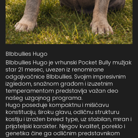
Blbbullies Hugo
Blbbullies Hugo je vrhunski Pocket Bully mužjak
star 21 mesec, uvezen iz renomirane
odgajivačnice Blbbullies. Svojim impresivnim
izgledom, snažnom građom i izuzetnim
temperamentom predstavlja važan deo
našeg uzgojnog programa.
Hugo poseduje kompaktnu i mišićavu
konstituciju, široku glavu, odličnu strukturu
kostiju i izražen breed type, uz stabilan, miran i
prijateljski karakter. Njegov kvalitet, poreklo i
genetika čine ga odličnim predstavnikom