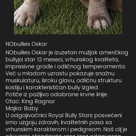
NObullies Oskar
NObullies Oskar je izuzetan mužjak američkog
bullyja star 12 meseci, vrhunskog kvaliteta,
impresivne građe i odličnog temperamenta.
Već u mladom uzrastu pokazuje snažnu
muskulaturu, široku glavu, odličnu strukturu
kostiju i karakterističan bully izgled.
Potiče iz pažljivo odabrane krvne linije:
Otac: King Ragnar
Majka: Baby
U odgajivačnici Royal Bully Stars posvećeni
smo uzgoju zdravih, kvalitetnih pasa sa
vrhunskim karakterom i pedigreom. Naš cilj je