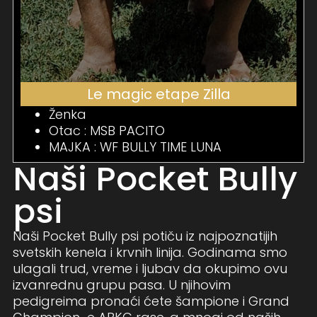
Le magic etape Zilla
Ženka
Otac : MSB PACITO
MAJKA : WF BULLY TIME LUNA
Naši Pocket Bully
psi
Naši Pocket Bully psi potiču iz najpoznatijih
svetskih kenela i krvnih linija. Godinama smo
ulagali trud, vreme i ljubav da okupimo ovu
izvanrednu grupu pasa. U njihovim
pedigreima pronaći ćete šampione i Grand