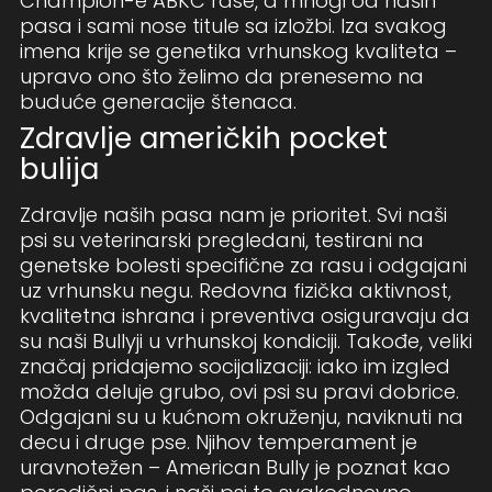
Champion-e ABKC rase, a mnogi od naših
pasa i sami nose titule sa izložbi. Iza svakog
imena krije se genetika vrhunskog kvaliteta –
upravo ono što želimo da prenesemo na
buduće generacije štenaca.
Zdravlje američkih pocket
bulija
Zdravlje naših pasa nam je prioritet. Svi naši
psi su veterinarski pregledani, testirani na
genetske bolesti specifične za rasu i odgajani
uz vrhunsku negu. Redovna fizička aktivnost,
kvalitetna ishrana i preventiva osiguravaju da
su naši Bullyji u vrhunskoj kondiciji. Takođe, veliki
značaj pridajemo socijalizaciji: iako im izgled
možda deluje grubo, ovi psi su pravi dobrice.
Odgajani su u kućnom okruženju, naviknuti na
decu i druge pse. Njihov temperament je
uravnotežen – American Bully je poznat kao