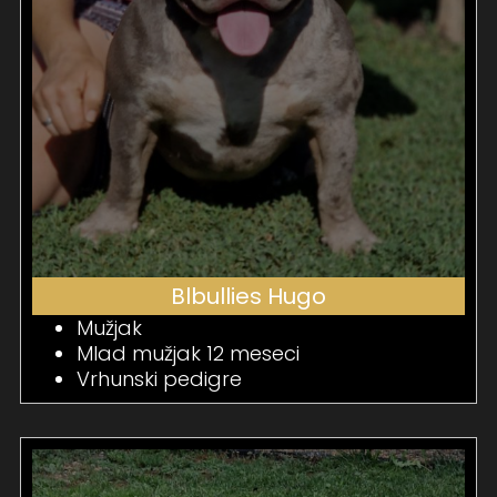
Blbullies Hugo
Mužjak
Mlad mužjak 12 meseci
Vrhunski pedigre