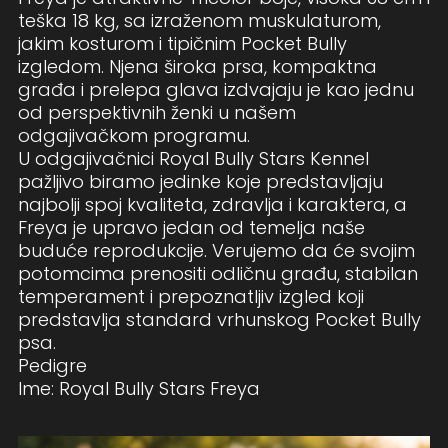
teška 18 kg, sa izraženom muskulaturom,
jakim kosturom i tipičnim Pocket Bully
izgledom. Njena široka prsa, kompaktna
građa i prelepa glava izdvajaju je kao jednu
od perspektivnih ženki u našem
odgajivačkom programu.
U odgajivačnici Royal Bully Stars Kennel
pažljivo biramo jedinke koje predstavljaju
najbolji spoj kvaliteta, zdravlja i karaktera, a
Freya je upravo jedan od temelja naše
buduće reprodukcije. Verujemo da će svojim
potomcima prenositi odličnu građu, stabilan
temperament i prepoznatljiv izgled koji
predstavlja standard vrhunskog Pocket Bully
psa.
Pedigre
Ime: Royal Bully Stars Freya