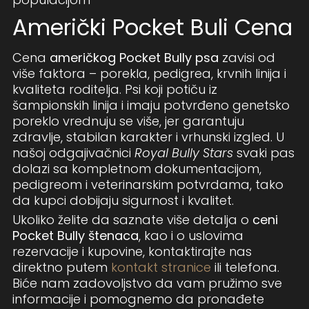
Američki Pocket Buli Cena
Cena
američkog Pocket Bully psa
zavisi od
više faktora – porekla, pedigrea, krvnih linija i
kvaliteta roditelja. Psi koji potiču iz
šampionskih linija i imaju potvrđeno genetsko
poreklo vrednuju se više, jer garantuju
zdravlje, stabilan karakter i vrhunski izgled. U
našoj odgajivačnici
Royal Bully Stars
svaki pas
dolazi sa kompletnom dokumentacijom,
pedigreom i veterinarskim potvrdama, tako
da kupci dobijaju sigurnost i kvalitet.
Ukoliko želite da saznate više detalja o
ceni
Pocket Bully štenaca
, kao i o uslovima
rezervacije i kupovine, kontaktirajte nas
direktno putem
kontakt stranice
ili telefona.
Biće nam zadovoljstvo da vam pružimo sve
informacije i pomognemo da pronađete