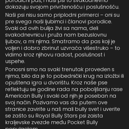
porodični pas, i naši psi to svakodnevno
dokazuju svojom privrženošću i poslušnošću.
Naši psi nisu samo priplodni primerci – oni su
pre svega naši ljubimci i članovi porodice.
Svaki od ovih bulija živi sa nama, deli
svakodnevnicu i pruža nam bezuslovnu
ljubav, a mi njima. Smatramo da pas koji je
voljen i dobro zbrinut uzvraća višestruko – to
vidimo kroz njihovu radost, poslušnost i
uspehe.
Ponosni smo na svaki trenutak proveden s
njima, bilo da je to pobednički krug na izložbi ili
opuštena igra u dvorištu. Kroz naše pse
reflektuju se godine rada na poboljšanju rase
American Bully i svaki od njih je poseban na
svoj način. Pozivamo vas da putem ove
stranice zavirite u naš mali bully svet i uverite
se zašto su Royal Bully Stars psi zaista
kraljevske zvezde među Pocket Bully
populacijom