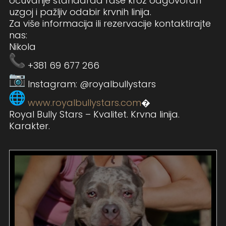
očuvanje standarda rase kroz odgovoran
uzgoj i pažljiv odabir krvnih linija.
Za više informacija ili rezervacije kontaktirajte
nas:
Nikola
+381 69 677 266
Instagram: @royalbullystars
www.royalbullystars.com
⁠�
Royal Bully Stars – Kvalitet. Krvna linija.
Karakter.