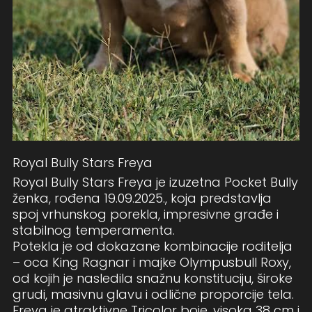
Royal Bully Stars Freya
Royal Bully Stars Freya je izuzetna Pocket Bully
ženka, rođena 19.09.2025., koja predstavlja
spoj vrhunskog porekla, impresivne građe i
stabilnog temperamenta.
Potekla je od dokazane kombinacije roditelja
– oca King Ragnar i majke Olympusbull Roxy,
od kojih je nasledila snažnu konstituciju, široke
grudi, masivnu glavu i odlične proporcije tela.
Freya je atraktivne Tricolor boje, visoka 38 cm i