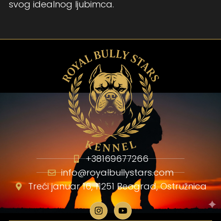
svog idealnog ljubimca.
+38169677266
info@royalbullystars.com
Treći januar 16, 11251 Beograd, Ostružnica