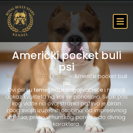
Američki pocket buli
psi
Royal Bully Stars Kennel
-
Američki pocket buli
psi
Ovi psi su
temelj naše odgajivačnice
i najbolji
dokaz kvaliteta na koji se ponosimo. Svaki pas
kog vidite na ovoj stranici pažljivo je biran
zbog svojih izuzetnih osobina: od impresivnog
izgleda, preko vrhunskog porekla, do divnog
karaktera.