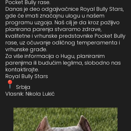
Pocket Bully rase.
Danas je deo odgajivačnice Royal Bully Stars,
gde će imati značajnu ulogu u našem
programu uzgoja. Naš cilj je da kroz pažljivo
planirana parenja stvaramo zdrave,
kvalitetne i vrhunske predstavnike Pocket Bully
rase, uz očuvanje odličnog temperamenta i
vrhunske građe.
Za više informacija o Hugu, planiranim
parenjima ili budućim leglima, slobodno nas
kontaktirajte.
Royal Bully Stars
Srbija
Vlasnik: Nikola Lukić