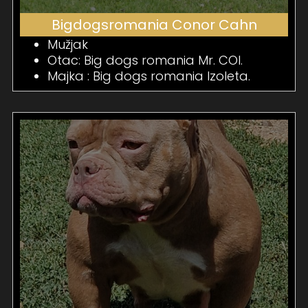
Bigdogsromania Conor Cahn
Mužjak
Otac: Big dogs romania Mr. COI.
Majka : Big dogs romania Izoleta.